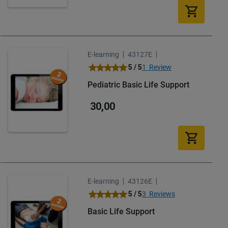
E-learning
43127E
Waardering:
5 / 5
1
Review
100
100
% of
Pediatric Basic Life Support
30,00
E-learning
43126E
Waardering:
5 / 5
3
Reviews
100
100
% of
Basic Life Support