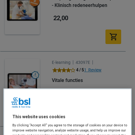
- Klinisch redeneerhulpen
22,00
E-learning
43097E
Waardering:
4 / 5
1
Review
80
100
% of
Vitale functies
15,00
This website uses cookies
By clicking “Accept All” you agree to the storage of cookies on your device to
improve website navigation, analyze website usage, and help us improve our