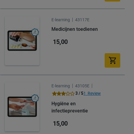
E-learning
43117E
Medicijnen toedienen
15,00
E-learning
43105E
Waardering:
3 / 5
1
Review
60
100
% of
Hygiëne en
infectiepreventie
15,00