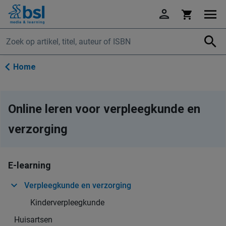
Ga
naar
de
Zo
inhoud
Home
Online leren voor verpleegkunde en
verzorging
E-learning
Verpleegkunde en verzorging
Kinderverpleegkunde
Huisartsen