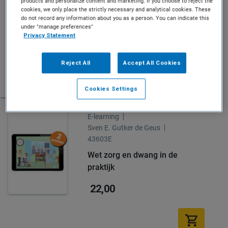
products and personalize content and marketing. If you choose to reject the
E-learning
43118E
cookies, we only place the strictly necessary and analytical cookies. These
do not record any information about you as a person. You can indicate this
Zwachtelen
under "manage preferences"
Privacy Statement
15,00
Reject All
Accept All Cookies
Cookies Settings
E-learning
Sven E. Gutker de Geus
43603E
Wet zorg en dwang in de
praktijk
22,00