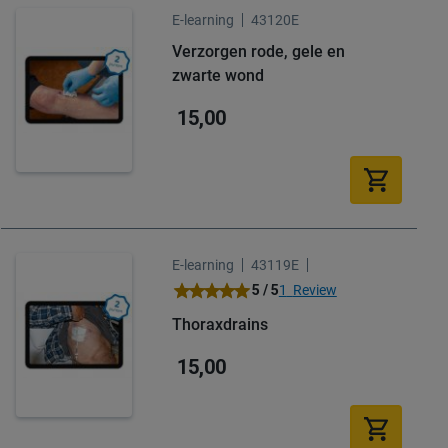
E-learning
43120E
Verzorgen rode, gele en
zwarte wond
15,00
E-learning
43119E
Waardering:
5 / 5
1
Review
100
100
% of
Thoraxdrains
15,00