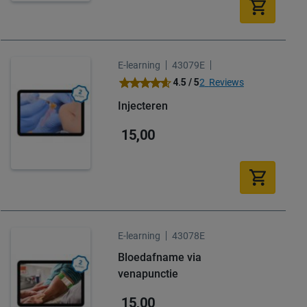
E-learning
43079E
Waardering:
4.5 / 5
2
Reviews
90
100
% of
Injecteren
15,00
E-learning
43078E
Bloedafname via
venapunctie
15,00