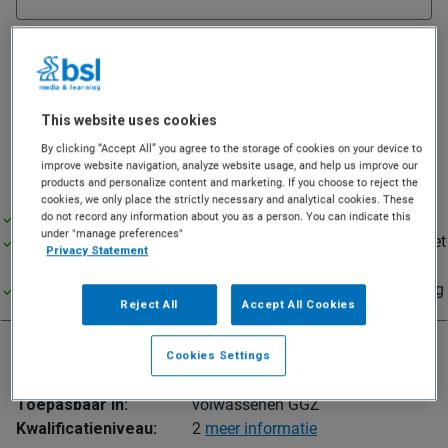
• Levertijd 2-4 werkdagen
• Geen bezorging op maandag
Deel deze pagina
This website uses cookies
By clicking “Accept All” you agree to the storage of cookies on your device to
improve website navigation, analyze website usage, and help us improve our
products and personalize content and marketing. If you choose to reject the
cookies, we only place the strictly necessary and analytical cookies. These
screent zeer snel de mate van psychisch lijden
do not record any information about you as a person. You can indicate this
under "manage preferences"
zeer geschikt voor evaluatie van behandeleffectiviteit op het
Privacy Statement
niveau van klachtreductie
zeer geschikt voor stepped-care diagnostiek en behandeling
Reject All
Accept All Cookies
Meet:
psychisch lijden
Leeftijdsbereik:
jongvolwassenen tot ouderen
Cookies Settings
Afnameduur:
enkele minuten
Toepasbaar in:
volwassenen GGZ
Kwalificatieniveau:
2
meer informatie