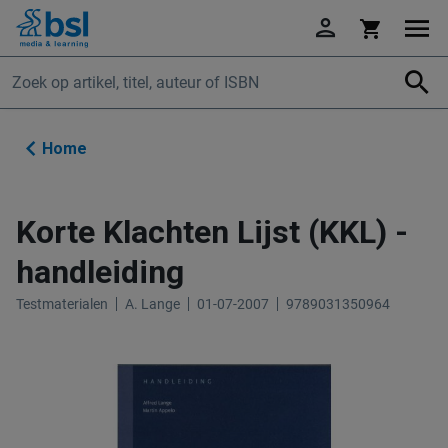
Ga
naar
de
Zo
inhoud
KORTE KLACHTEN LIJST (KKL) - HANDLEIDING
€ 81,95
incl BTW
Home
Korte Klachten Lijst (KKL) -
handleiding
Testmaterialen
A. Lange
01-07-2007
9789031350964
Ga
Ga
naar
naar
het
het
einde
begin