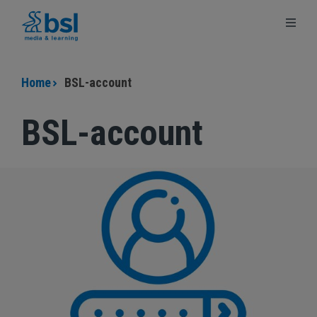
Ga
Ga
Terug
naar
naar
naar
de
de
bsl.nl
content
footer
Home
BSL-account
BSL-account