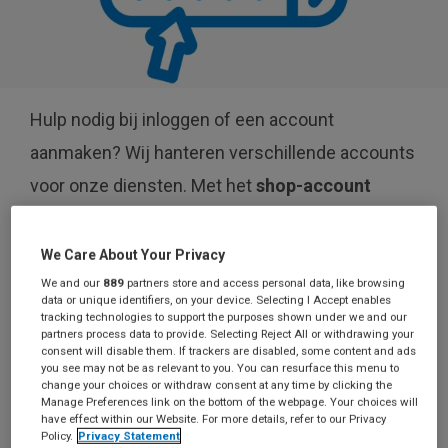
Hulp nodig bij inloggen of een account
aanmaken? Wij hanteren verschillende accounts
voor onze diensten. Met het
shop-account
plaats je een bestelling in
bsl.nl/shop
en met
mijn
BSL-account
log je in op onze
We Care About Your Privacy
journalistieke platformen, producten en
We and our
889
partners store and access personal data, like browsing
data or unique identifiers, on your device. Selecting I Accept enables
diensten.
tracking technologies to support the purposes shown under we and our
partners process data to provide. Selecting Reject All or withdrawing your
consent will disable them. If trackers are disabled, some content and ads
you see may not be as relevant to you. You can resurface this menu to
change your choices or withdraw consent at any time by clicking the
Inloggen op mijn BSL-
Manage Preferences link on the bottom of the webpage. Your choices will
have effect within our Website. For more details, refer to our Privacy
Policy.
Privacy Statement