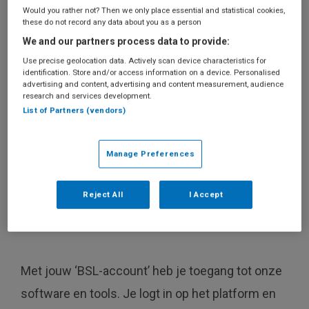
account
Would you rather not? Then we only place essential and statistical cookies,
these do not record any data about you as a person
Software en tools
E-learning
Websites
We and our partners process data to provide:
Use precise geolocation data. Actively scan device characteristics for
identification. Store and/or access information on a device. Personalised
advertising and content, advertising and content measurement, audience
research and services development.
List of Partners (vendors)
Manage Preferences
Reject All
I Accept
Met jouw ‘BSL-account’ heb je toegang tot onze
software en tools. Je logt in op het platform en