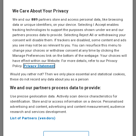
E-mailadres of gebruikersnaam aanpassen
We Care About Your Privacy
We and our
889
partners store and access personal data, like browsing
Adreswijziging doorgeven
data or unique identifiers, on your device. Selecting I Accept enables
tracking technologies to support the purposes shown under we and our
Naamsverandering van een organisatie
partners process data to provide. Selecting Reject All or withdrawing your
consent will disable them. If trackers are disabled, some content and ads
you see may not be as relevant to you. You can resurface this menu to
Factuuradres aanpassen
change your choices or withdraw consent at any time by clicking the
Manage Preferences link on the bottom of the webpage. Your choices will
have effect within our Website. For more details, refer to our Privacy
Policy.
Privacy Statement
Abonnementen
Would you rather not? Then we only place essential and statistical cookies,
these do not record any data about you as a person
We and our partners process data to provide:
Welk abonnement heb ik?
Use precise geolocation data. Actively scan device characteristics for
(abonnementsvormen)
identification. Store and/or access information on a device. Personalised
advertising and content, advertising and content measurement, audience
research and services development.
Looptijd en voorwaarden
List of Partners (vendors)
Opzeggen — hoe werkt het?