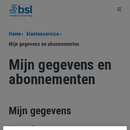
Ga
Ga
Terug
naar
naar
naar
de
de
bsl.nl
content
footer
Home
klantenservice
Mijn gegevens en abonnementen
Mijn gegevens en
abonnementen
Mijn gegevens
Inloggen & account