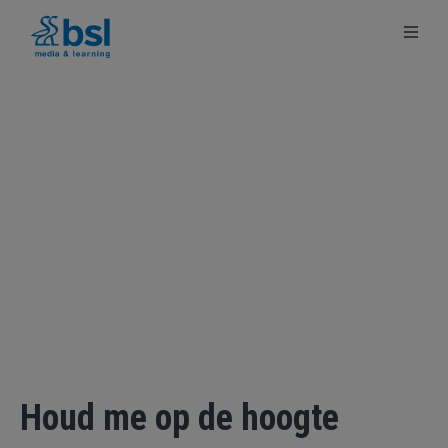
Ga
Ga
Terug
naar
naar
naar
de
de
bsl.nl
content
footer
Houd me op de hoogte