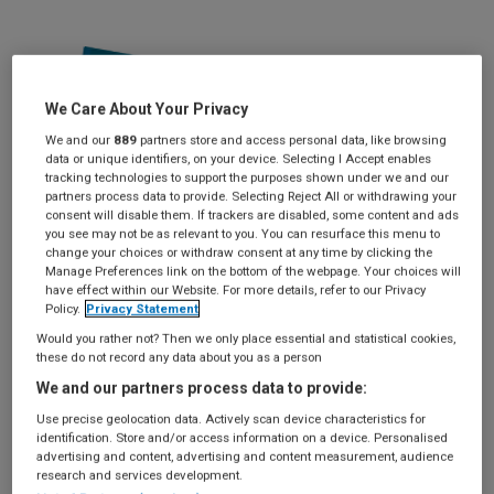
Met het invullen
We Care About Your Privacy
van dit formulier
We and our
889
partners store and access personal data, like browsing
geeft u aan op de
data or unique identifiers, on your device. Selecting I Accept enables
tracking technologies to support the purposes shown under we and our
hoogte te willen
partners process data to provide. Selecting Reject All or withdrawing your
consent will disable them. If trackers are disabled, some content and ads
worden gehouden
you see may not be as relevant to you. You can resurface this menu to
change your choices or withdraw consent at any time by clicking the
over de
Manage Preferences link on the bottom of the webpage. Your choices will
have effect within our Website. For more details, refer to our Privacy
verschijning van
Policy.
Privacy Statement
de 2021-versie
Would you rather not? Then we only place essential and statistical cookies,
these do not record any data about you as a person
van ICD-10. Wij
We and our partners process data to provide:
laten u per e-mail
Use precise geolocation data. Actively scan device characteristics for
identification. Store and/or access information on a device. Personalised
weten wanneer het zover is.
advertising and content, advertising and content measurement, audience
research and services development.