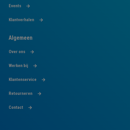
Events
Klantverhalen
Algemeen
Over ons
Werken bij
Klantenservice
Retourneren
Contact
Volg
Volg
Volg
Volg