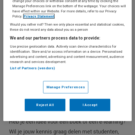
change your choices or withdraw consent at any time by clicking the
Manage Preferences link on the bottom of the webpage. Your choices will
Yulma Perk
-
Uitgever
have effect within our Website. For more details, refer to our Privacy
Policy.
Privacy Statement
+31 6 27 852 966
Would you rather not? Then we only place essential and statistical cookies,
these do not record any data about you as a person
yulma.perk@bsl.nl
We and our partners process data to provide:
Use precise geolocation data. Actively scan device characteristics for
identification. Store and/or access information on a device. Personalised
advertising and content, advertising and content measurement, audience
research and services development.
Het is onze missie om via diverse media en
List of Partners (vendors)
online leeroplossingen studenten en
professionals in de gezondheidszorg, zo
Manage Preferences
optimaal mogelijk te bedienen, zodat zij beter in
Reject All
I Accept
hun vak worden.
Heb je een idee voor een boek of een e-learning?
Wil je jouw kennis graag delen met studenten,