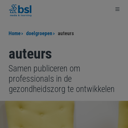
Ga
Ga
Terug
naar
naar
naar
de
de
bsl.nl
content
footer
Home
doelgroepen
auteurs
auteurs
Samen publiceren om
professionals in de
gezondheidszorg te ontwikkelen